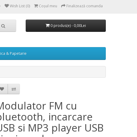
Wish List (0)
Coşul meu
Finalizează comanda
0 produs(e) - 0,00Lei
tica & Papetarie
Modulator FM cu
bluetooth, incarcare
USB si MP3 player USB