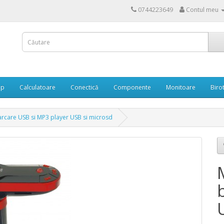
0744223649
Contul meu
op
Calculatoare
Conectică
Componente
Monitoare
Biro
arcare USB si MP3 player USB si microsd