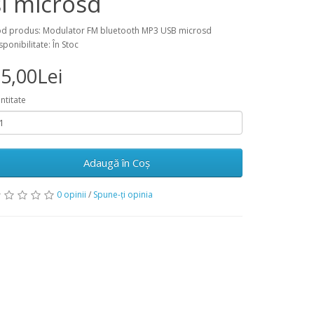
si microsd
d produs: Modulator FM bluetooth MP3 USB microsd
sponibilitate: În Stoc
5,00Lei
ntitate
Adaugă în Coş
0 opinii
/
Spune-ţi opinia