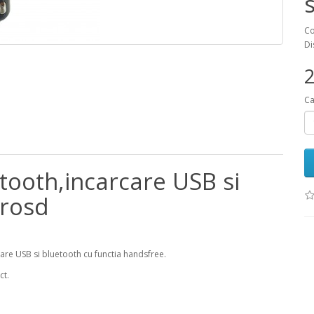
Co
Di
2
Ca
ooth,incarcare USB si
crosd
are USB si bluetooth cu functia handsfree.
ct.